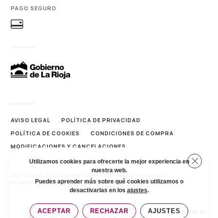
PAGO SEGURO
AVISO LEGAL
POLÍTICA DE PRIVACIDAD
POLÍTICA DE COOKIES
CONDICIONES DE COMPRA
MODIFICACIONES Y CANCELACIONES
Cerrar 
Utilizamos cookies para ofrecerte la mejor experiencia en
nuestra web.
COPYRIGHT ©2026 RUMBOWINE. TODOS LOS DERECHOS
Puedes aprender más sobre qué cookies utilizamos o
RESERVADOS.
desactivarlas en los
ajustes
.
ACEPTAR
RECHAZAR
AJUSTES
POWERED BY