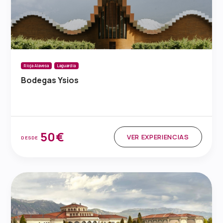
Rioja Alavesa
Laguardia
Bodegas Ysios
50€
VER EXPERIENCIAS
DESDE