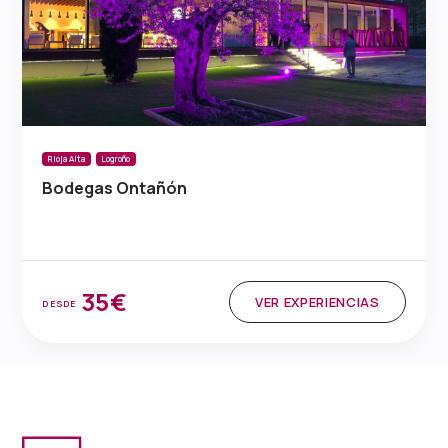
Rioja Alta
Logroño
Bodegas Ontañón
35€
VER EXPERIENCIAS
DESDE