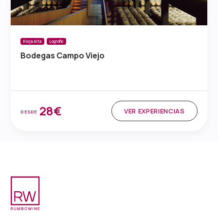
Rioja Alta
Logroño
Bodegas Campo Viejo
28€
VER EXPERIENCIAS
DESDE