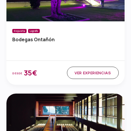
Rioja Alta
Logroño
Bodegas Ontañón
35€
VER EXPERIENCIAS
DESDE