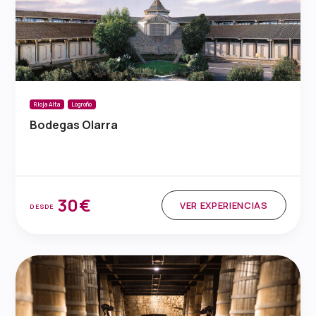
Rioja Alta
Logroño
Bodegas Olarra
30€
VER EXPERIENCIAS
DESDE