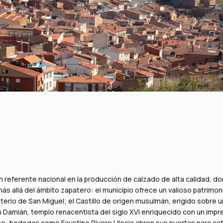
 referente nacional en la producción de calzado de alta calidad, d
s allá del ámbito zapatero: el municipio ofrece un valioso patrimoni
terio de San Miguel; el Castillo de origen musulmán, erigido sobre u
n Damián, templo renacentista del siglo XVI enriquecido con un impre
o: bodegas como Faustino Rivero Ulecia abren sus puertas para cata