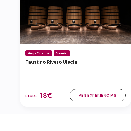
Rioja Oriental
Arnedo
Faustino Rivero Ulecia
18€
VER EXPERIENCIAS
DESDE