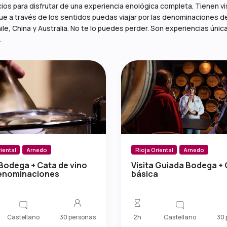
ios para disfrutar de una experiencia enológica completa. Tienen vi
 a través de los sentidos puedas viajar por las denominaciones de 
ile, China y Australia. No te lo puedes perder. Son experiencias ú
.
iental
Arnedo
Rioja Oriental
Arnedo
 Bodega + Cata de vino
Visita Guiada Bodega +
denominaciones
básica
Castellano
Castellano
30 personas
2h
30 