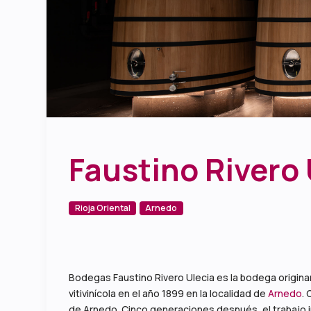
Faustino Rivero 
Rioja Oriental
Arnedo
Bodegas Faustino Rivero Ulecia es la bodega origina
vitivinícola en el año 1899 en la localidad de
Arnedo
.
de Arnedo. Cinco generaciones después, el trabajo in