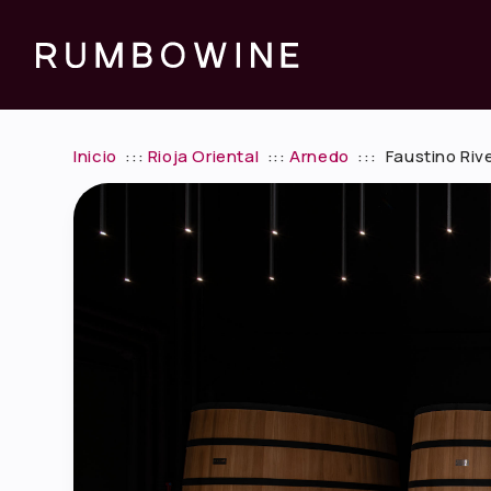
Inicio
:::
Rioja Oriental
:::
Arnedo
:::
Faustino Riv