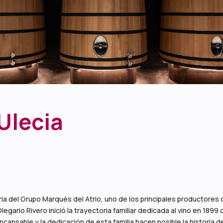
Ulecia
ria del Grupo Marqués del Atrio, uno de los principales productores
 Olegario Rivero inició la trayectoria familiar dedicada al vino en 18
cansable y la dedicación de esta familia hacen posible la historia 