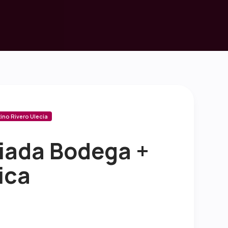
ino Rivero Ulecia
uiada Bodega +
ica