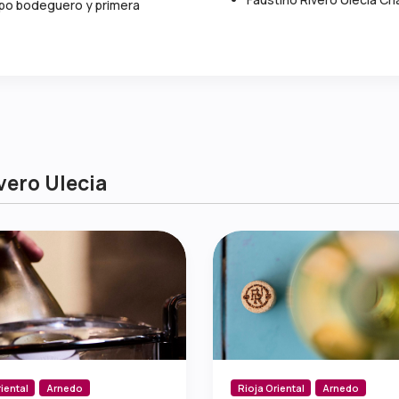
upo bodeguero y primera
vero Ulecia
iental
Arnedo
Rioja Oriental
Arnedo