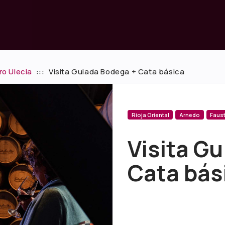
ro Ulecia
:::
Visita Guiada Bodega + Cata básica
Rioja Oriental
Arnedo
Faust
Visita G
Cata bás