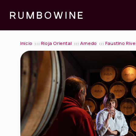
Inicio
:::
Rioja Oriental
:::
Arnedo
:::
Faustino Rive