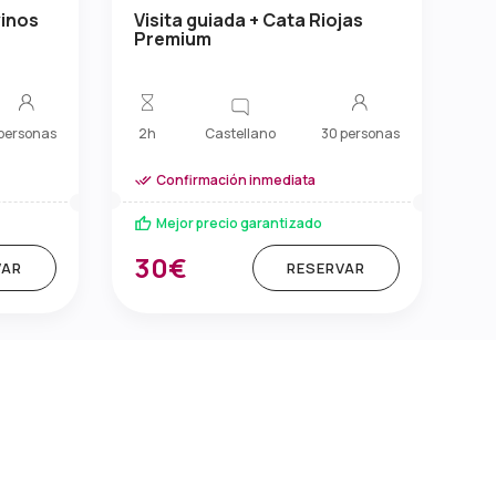
vinos
Visita guiada + Cata Riojas
Premium
Castellano
personas
2h
30 personas
Confirmación inmediata
Mejor precio garantizado
30€
VAR
RESERVAR