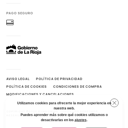
PAGO SEGURO
AVISO LEGAL
POLÍTICA DE PRIVACIDAD
POLÍTICA DE COOKIES
CONDICIONES DE COMPRA
MODIFICACIONES Y CANCELACIONES
Cerrar 
Utilizamos cookies para ofrecerte la mejor experiencia en
nuestra web.
COPYRIGHT ©2026 RUMBOWINE. TODOS LOS DERECHOS
Puedes aprender más sobre qué cookies utilizamos o
RESERVADOS.
desactivarlas en los
ajustes
.