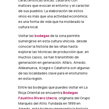
características únicas, cada uno con
matices que evocan el entorno y el carácter
de sus pueblos. La elaboración de estos
vinos es más que una actividad económica;
es una forma de vida que ha moldeado la
cultura local.
Visitar las
bodegas
de la zona permite
sumergirse en esta cultura vinícola: desde
conocer la historia de las viñas hasta
explorar las técnicas de producción que, en
muchos casos, se han transmitido de
generación en generación. Alfaro, Arnedo,
Aldeanueva, Azagra o Calahorra son algunas
de las localidades clave para el enoturismo
en esta región.
Entre las bodegas que puedes visitar en La
Rioja Oriental se encuentra
Bodegas
Faustino Rivero Ulecia
, originaria del Grupo
Marqués del Atrio. Fundada en 1899 en
Arnedo, esta bodega representa la historia