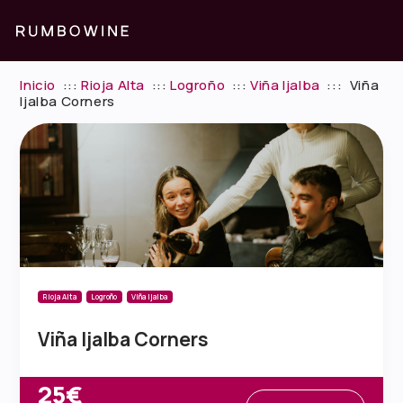
Inicio
:::
Rioja Alta
:::
Logroño
:::
Viña Ijalba
:::
Viña
Ijalba Corners
Rioja Alta
Logroño
Viña Ijalba
Viña Ijalba Corners
25€