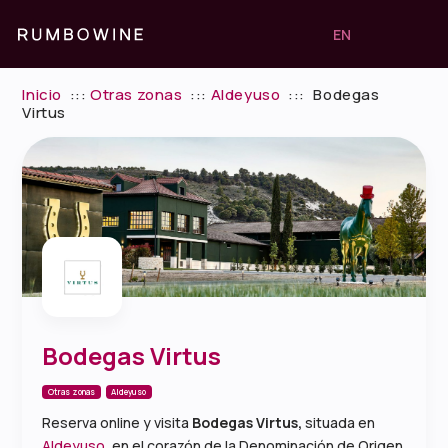
EN
Inicio
:::
Otras zonas
:::
Aldeyuso
:::
Bodegas
Virtus
Bodegas Virtus
Otras zonas
Aldeyuso
Reserva online y visita
Bodegas Virtus,
situada en
Aldeyuso
, en el corazón de la Denominación de Origen