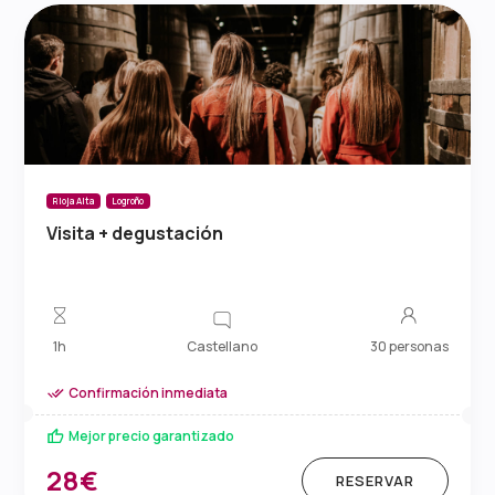
Rioja Alta
Logroño
Visita + degustación
Castellano
1h
30 personas
Confirmación inmediata
Mejor precio garantizado
28€
RESERVAR