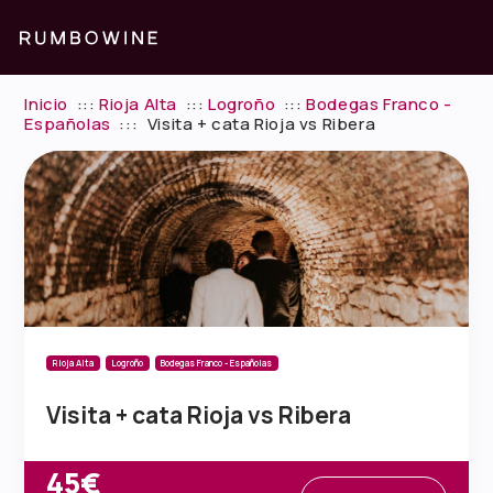
Inicio
:::
Rioja Alta
:::
Logroño
:::
Bodegas Franco -
Españolas
:::
Visita + cata Rioja vs Ribera
Rioja Alta
Logroño
Bodegas Franco - Españolas
Visita + cata Rioja vs Ribera
45€