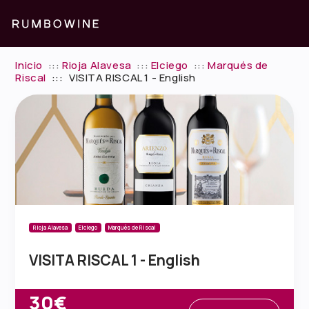
Inicio
:::
Rioja Alavesa
:::
Elciego
:::
Marqués de
Riscal
:::
VISITA RISCAL 1 - English
Rioja Alavesa
Elciego
Marqués de Riscal
VISITA RISCAL 1 - English
30€