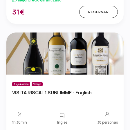
Mejor precio garantizado
31€
RESERVAR
Rioja Alavesa
Elciego
VISITA RISCAL 1 SUBLIMME - English
Inglés
1h 30min
38 personas