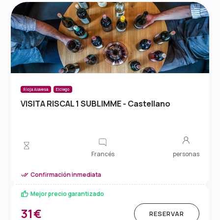
Rioja Alavesa
Elciego
VISITA RISCAL 1 SUBLIMME - Castellano
Francés
personas
Confirmación inmediata
Mejor precio garantizado
31€
RESERVAR