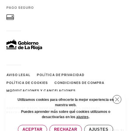
PAGO SEGURO
AVISO LEGAL
POLÍTICA DE PRIVACIDAD
POLÍTICA DE COOKIES
CONDICIONES DE COMPRA
MODIFICACIONES Y CANCELACIONES
Cerrar 
Utilizamos cookies para ofrecerte la mejor experiencia en
nuestra web.
COPYRIGHT ©2026 RUMBOWINE. TODOS LOS DERECHOS
Puedes aprender más sobre qué cookies utilizamos o
RESERVADOS.
desactivarlas en los
ajustes
.
ACEPTAR
RECHAZAR
AJUSTES
POWERED BY